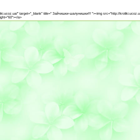
oliki.ucoz.ua/" target="_blank" title=" Зайчишки-шалунишки!!! "><img src="http://kroliki.ucoz
ight="60"></a>