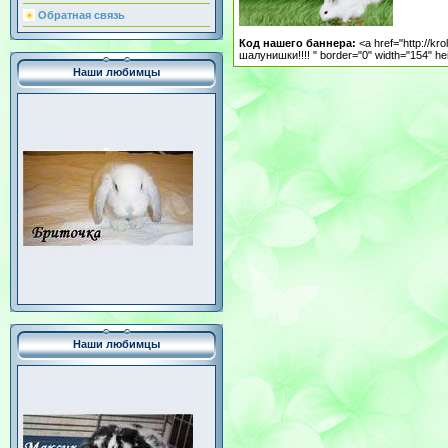
Обратная связь
Код нашего баннера:
<a href="http://kr
шалунишки!!!! " border="0" width="154" he
Наши любимцы
Нaши любимцы