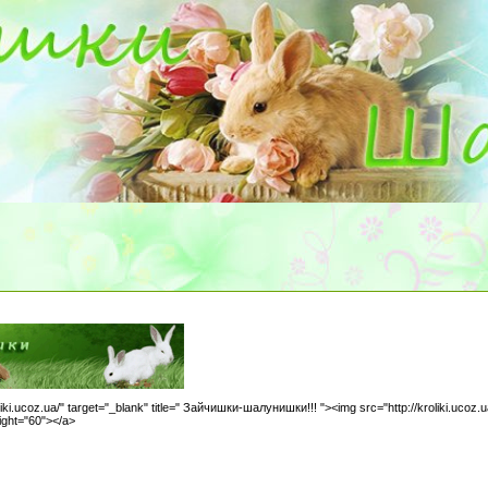
oliki.ucoz.ua/" target="_blank" title=" Зайчишки-шалунишки!!! "><img src="http://kroliki.ucoz.
ight="60"></a>