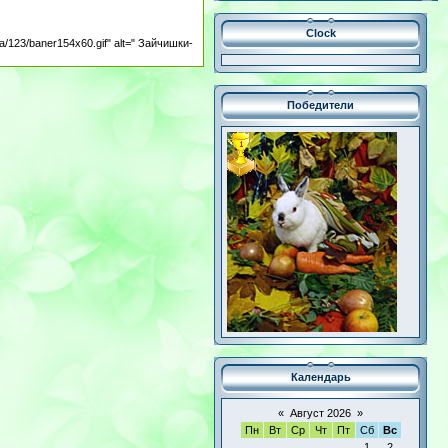
Clock
.ua/123/baner154x60.gif" alt=" Зайчишки-
Победители
Календарь
«
Август 2026
»
Пн
Вт
Ср
Чт
Пт
Сб
Вс
1
2