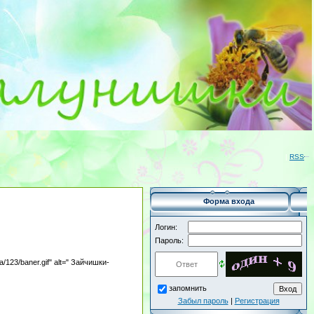
|
RSS
Форма входа
Логин:
Пароль:
ua/123/baner.gif" alt=" Зайчишки-
запомнить
Забыл пароль
|
Регистрация